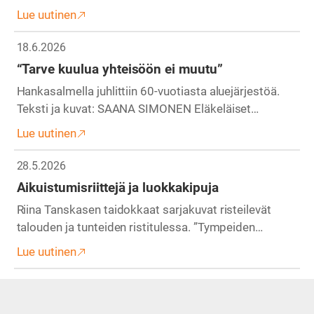
Lue uutinen
18.6.2026
“Tarve kuulua yhteisöön ei muutu”
Hankasalmella juhlittiin 60-vuotiasta aluejärjestöä.
Teksti ja kuvat: SAANA SIMONEN Eläkeläiset…
Lue uutinen
28.5.2026
Aikuistumisriittejä ja luokkakipuja
Riina Tanskasen taidokkaat sarjakuvat risteilevät
talouden ja tunteiden ristitulessa. ”Tympeiden…
Lue uutinen