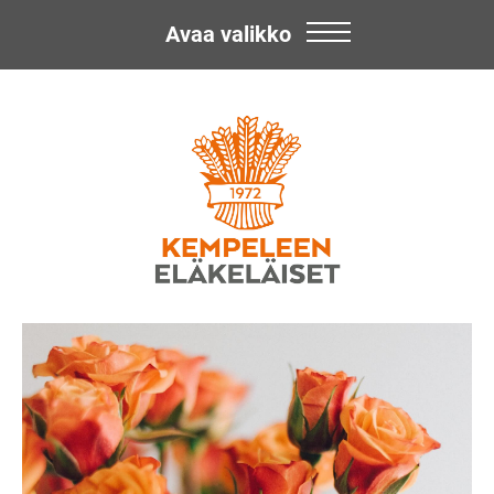
Avaa valikko
Skip
Kempeleen
to
content
Eläkeläiset
ry