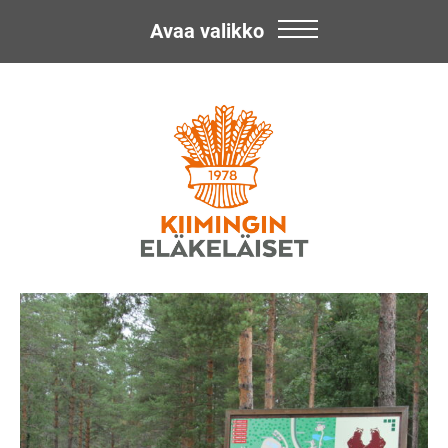
Avaa valikko
Skip
Kiimingin
to
content
Eläkeläiset
ry