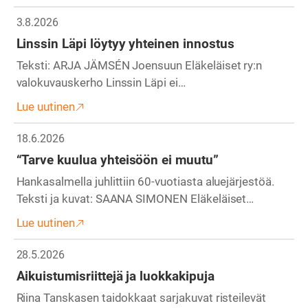
3.8.2026
Linssin Läpi löytyy yhteinen innostus
Teksti: ARJA JÄMSÉN Joensuun Eläkeläiset ry:n
valokuvauskerho Linssin Läpi ei…
Lue uutinen
18.6.2026
“Tarve kuulua yhteisöön ei muutu”
Hankasalmella juhlittiin 60-vuotiasta aluejärjestöä.
Teksti ja kuvat: SAANA SIMONEN Eläkeläiset…
Lue uutinen
28.5.2026
Aikuistumisriittejä ja luokkakipuja
Riina Tanskasen taidokkaat sarjakuvat risteilevät