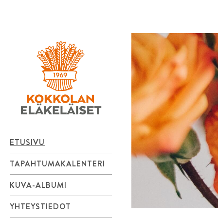
Kokkolan
Skip
to
Eläkeläiset
content
ry
ETUSIVU
TAPAHTUMAKALENTERI
KUVA-ALBUMI
YHTEYSTIEDOT