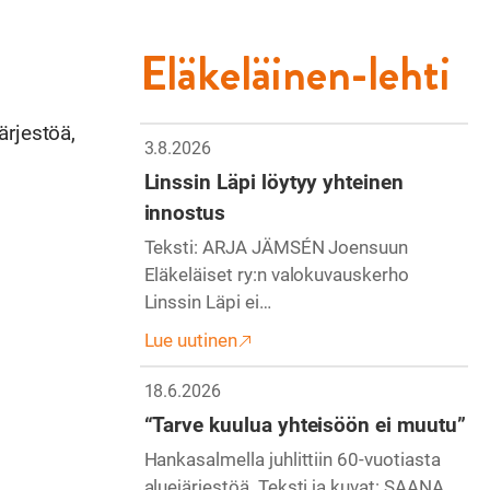
Eläkeläinen-lehti
ärjestöä,
3.8.2026
Linssin Läpi löytyy yhteinen
innostus
Teksti: ARJA JÄMSÉN Joensuun
Eläkeläiset ry:n valokuvauskerho
Linssin Läpi ei…
Lue uutinen
18.6.2026
“Tarve kuulua yhteisöön ei muutu”
Hankasalmella juhlittiin 60-vuotiasta
aluejärjestöä. Teksti ja kuvat: SAANA