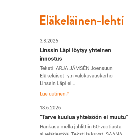
Eläkeläinen-lehti
3.8.2026
Linssin Läpi löytyy yhteinen
innostus
Teksti: ARJA JÄMSÉN Joensuun
Eläkeläiset ry:n valokuvauskerho
Linssin Läpi ei…
Lue uutinen
18.6.2026
“Tarve kuulua yhteisöön ei muutu”
Hankasalmella juhlittiin 60-vuotiasta
aluejärjestöä. Teksti ja kuvat: SAANA