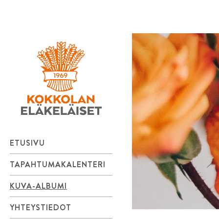
Kokkolan
Skip
to
Eläkeläiset
content
ry
ETUSIVU
TAPAHTUMAKALENTERI
KUVA-ALBUMI
YHTEYSTIEDOT