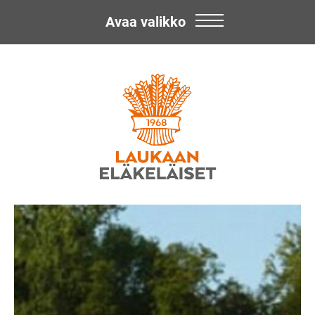
Avaa valikko
Skip
Laukaan
to
content
Eläkeläiset
ry