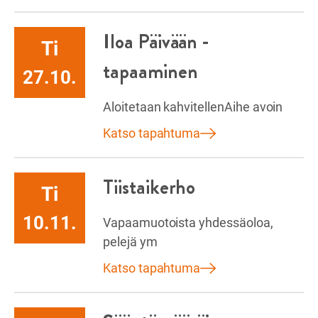
Iloa Päivään -
Ti
tapaaminen
27.10.
Aloitetaan kahvitellenAihe avoin
Katso tapahtuma
Tiistaikerho
Ti
10.11.
Vapaamuotoista yhdessäoloa,
pelejä ym
Katso tapahtuma