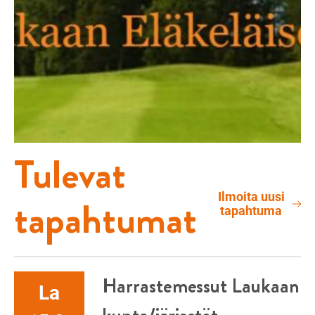
Tulevat
Ilmoita uusi
tapahtumat
tapahtuma
Harrastemessut Laukaan
La