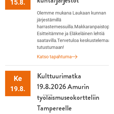
kunta/järjestöt
15.8.
Olemme mukana Laukaan kunnan
järjestämillä
harrastemessuilla.Makkaranpaistopist
Esitteitämme ja Eläkeläinen lehtiä
saatavilla.Tervetuloa keskustelemaan 
tutustumaan!
Katso tapahtuma
Kulttuurimatka
Ke
19.8.2026 Amurin
19.8.
työläismuseokortteliin
Tampereelle