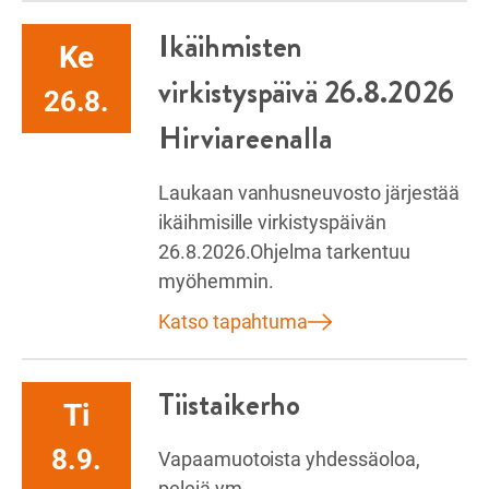
Ikäihmisten
Ke
virkistyspäivä 26.8.2026
26.8.
Hirviareenalla
Laukaan vanhusneuvosto järjestää
ikäihmisille virkistyspäivän
26.8.2026.Ohjelma tarkentuu
myöhemmin.
Katso tapahtuma
Tiistaikerho
Ti
8.9.
Vapaamuotoista yhdessäoloa,
pelejä ym