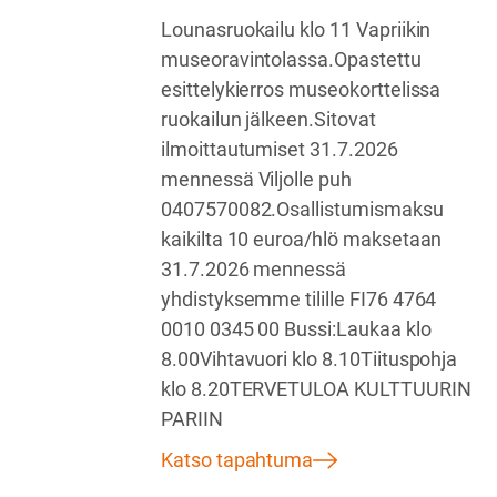
Lounasruokailu klo 11 Vapriikin
museoravintolassa.Opastettu
esittelykierros museokorttelissa
ruokailun jälkeen.Sitovat
ilmoittautumiset 31.7.2026
mennessä Viljolle puh
0407570082.Osallistumismaksu
kaikilta 10 euroa/hlö maksetaan
31.7.2026 mennessä
yhdistyksemme tilille FI76 4764
0010 0345 00 Bussi:Laukaa klo
8.00Vihtavuori klo 8.10Tiituspohja
klo 8.20TERVETULOA KULTTUURIN
PARIIN
Katso tapahtuma