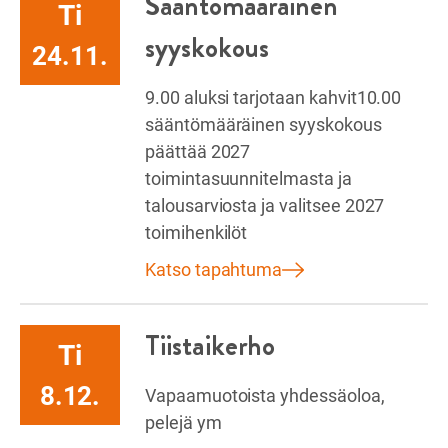
Sääntömääräinen
Ti
syyskokous
24.11.
9.00 aluksi tarjotaan kahvit10.00
sääntömääräinen syyskokous
päättää 2027
toimintasuunnitelmasta ja
talousarviosta ja valitsee 2027
toimihenkilöt
Katso tapahtuma
Tiistaikerho
Ti
8.12.
Vapaamuotoista yhdessäoloa,
pelejä ym