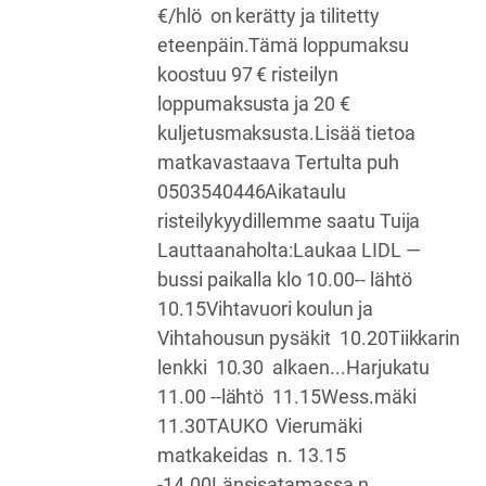
€/hlö on kerätty ja tilitetty
eteenpäin.Tämä loppumaksu
koostuu 97 € risteilyn
loppumaksusta ja 20 €
kuljetusmaksusta.Lisää tietoa
matkavastaava Tertulta puh
0503540446Aikataulu
risteilykyydillemme saatu Tuija
Lauttaanaholta:Laukaa LIDL —
bussi paikalla klo 10.00-- lähtö
10.15Vihtavuori koulun ja
Vihtahousun pysäkit 10.20Tiikkarin
lenkki 10.30 alkaen...Harjukatu
11.00 --lähtö 11.15Wess.mäki
11.30TAUKO Vierumäki
matkakeidas n. 13.15
-14.00Länsisatamassa n.