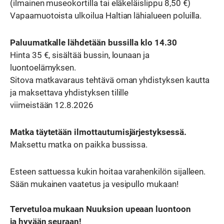
(ilmainen museokortilla tai eläkeläislippu 8,50 €)
Vapaamuotoista ulkoilua Haltian lähialueen poluilla.
Paluumatkalle lähdetään bussilla klo 14.30
Hinta 35 €, sisältää bussin, lounaan ja
luontoelämyksen.
Sitova matkavaraus tehtävä oman yhdistyksen kautta
ja maksettava yhdistyksen tilille
viimeistään 12.8.2026
Matka täytetään ilmottautumisjärjestyksessä.
Maksettu matka on paikka bussissa.
Esteen sattuessa kukin hoitaa varahenkilön sijalleen.
Sään mukainen vaatetus ja vesipullo mukaan!
Tervetuloa mukaan Nuuksion upeaan luontoon
ja hyvään seuraan!