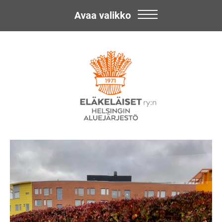
Avaa valikko
Skip
Eläkeläiset
to
content
ry:n
Helsingin
Aluejärjestö