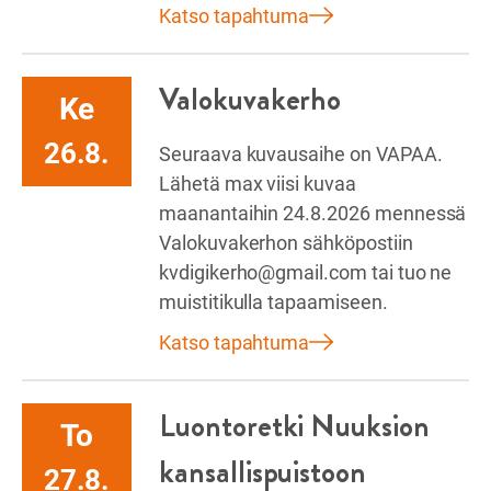
Katso tapahtuma
Valokuvakerho
Ke
26.8.
Seuraava kuvausaihe on VAPAA.
Lähetä max viisi kuvaa
maanantaihin 24.8.2026 mennessä
Valokuvakerhon sähköpostiin
kvdigikerho@gmail.com tai tuo ne
muistitikulla tapaamiseen.
Katso tapahtuma
Luontoretki Nuuksion
To
kansallispuistoon
27.8.