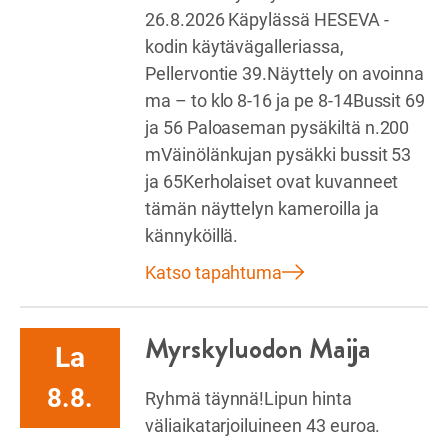
26.8.2026 Käpylässä HESEVA -
kodin käytävägalleriassa,
Pellervontie 39.Näyttely on avoinna
ma – to klo 8-16 ja pe 8-14Bussit 69
ja 56 Paloaseman pysäkiltä n.200
mVäinölänkujan pysäkki bussit 53
ja 65Kerholaiset ovat kuvanneet
tämän näyttelyn kameroilla ja
kännyköillä.
Katso tapahtuma
Myrskyluodon Maija
La
8.8.
Ryhmä täynnä!Lipun hinta
väliaikatarjoiluineen 43 euroa.