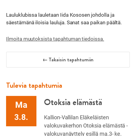
Lauluklubissa lauletaan Iida Kososen johdolla ja
säestämänä iloisia lauluja. Sanat saa paikan päältä.
Ilmoita muutoksista tapahtuman tiedoissa.
← Takaisin tapahtumiin
Tulevia tapahtumia
Otoksia elämästä
Ma
3.8.
Kallion-Vallilan Eläkeläisten
valokuvakerhon Otoksia elämästä -
valokuvanäyttely esillä ma.3- ke.