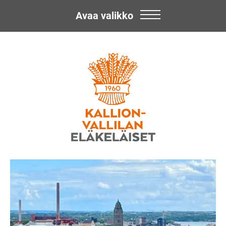
Avaa valikko
Skip
Kallion-
to
content
Vallilan
Eläkeläiset
ry