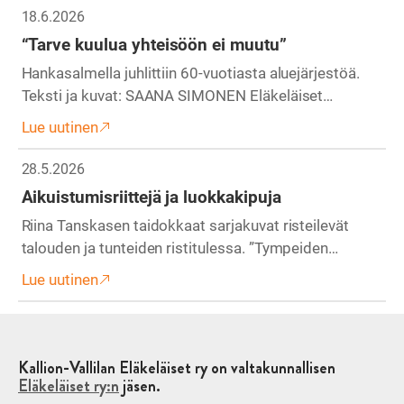
18.6.2026
“Tarve kuulua yhteisöön ei muutu”
Hankasalmella juhlittiin 60-vuotiasta aluejärjestöä.
Teksti ja kuvat: SAANA SIMONEN Eläkeläiset…
Lue uutinen
28.5.2026
Aikuistumisriittejä ja luokkakipuja
Riina Tanskasen taidokkaat sarjakuvat risteilevät
talouden ja tunteiden ristitulessa. ”Tympeiden…
Lue uutinen
Kallion-Vallilan Eläkeläiset ry on valtakunnallisen
Eläkeläiset ry:n
jäsen.